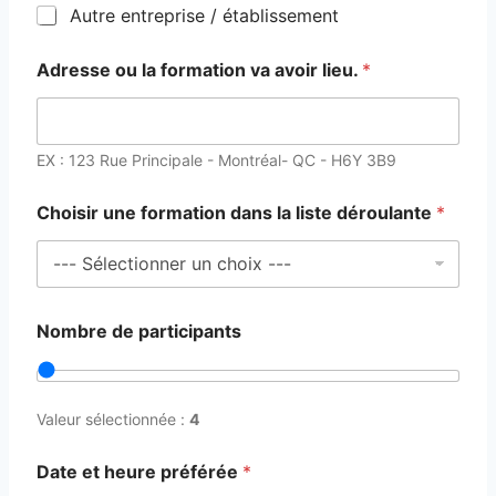
Autre entreprise / établissement
Adresse ou la formation va avoir lieu.
*
EX : 123 Rue Principale - Montréal- QC - H6Y 3B9
Choisir une formation dans la liste déroulante
*
p
Nombre de participants
r
o
j
e
t
Valeur sélectionnée :
4
.
u
Date et heure préférée
*
n