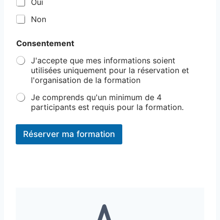
Oui
Non
Consentement
J'accepte que mes informations soient
utilisées uniquement pour la réservation et
l'organisation de la formation
Je comprends qu'un minimum de 4
participants est requis pour la formation.
Réserver ma formation
A
l
t
e
r
n